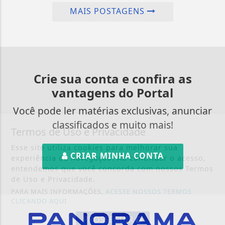
MAIS POSTAGENS
Crie sua conta e confira as
vantagens do Portal
Você pode ler matérias exclusivas, anunciar
classificados e muito mais!
Termos de Uso e Privacidade
Esse site utiliza cookies para melhorar sua
CRIAR MINHA CONTA
experiência de navegação. Ao continuar o acesso,
entendemos que você concorda com nossos Termos
de Uso e Privacidade.
PARA MAIS INFORMAÇÕES,
ACESSE NOSSOS TERMOS
CLICANDO AQUI
PROSSEGUIR