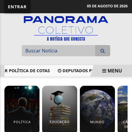
05 DE AGOSTO DE 2026
ENTRAR
MENU
 POLÍTICA DE COTAS
DEPUTADOS PEDEM INVESTIGAÇÃO 
EM ALTA
POLÍTICA
EDUCAÇÃO
MUNDO
CÂM
DEP