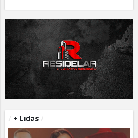
/
+ Lidas
/