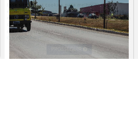
Esse site utiliza cookies para melhorar sua
experiência de navegação. Ao continuar o acesso,
entendemos que você concorda com nossos Termos
de Uso e Privacidade.
PARA MAIS INFORMAÇÕES,
ACESSE NOSSOS TERMOS
CLICANDO AQUI
PROSSEGUIR
ECONOMIA
Entenda o que muda com a nova Lei
do Frete
Saiba Mais