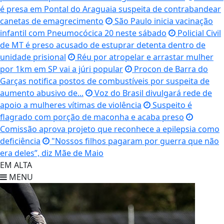
é presa em Pontal do Araguaia suspeita de contrabandear
canetas de emagrecimento
São Paulo inicia vacinação
infantil com Pneumocócica 20 neste sábado
Policial Civil
de MT é preso acusado de estuprar detenta dentro de
unidade prisional
Réu por atropelar e arrastar mulher
por 1km em SP vai a júri popular
Procon de Barra do
Garças notifica postos de combustíveis por suspeita de
aumento abusivo de...
Voz do Brasil divulgará rede de
apoio a mulheres vítimas de violência
Suspeito é
flagrado com porção de maconha e acaba preso
Comissão aprova projeto que reconhece a epilepsia como
deficiência
"Nossos filhos pagaram por guerra que não
era deles”, diz Mãe de Maio
EM ALTA
MENU