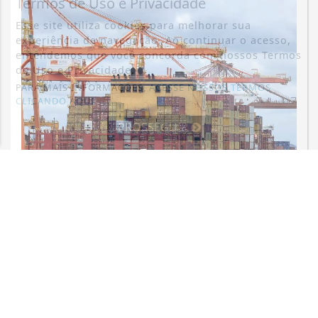
Termos de Uso e Privacidade
Esse site utiliza cookies para melhorar sua
experiência de navegação. Ao continuar o acesso,
entendemos que você concorda com nossos Termos
de Uso e Privacidade.
PARA MAIS INFORMAÇÕES,
ACESSE NOSSOS TERMOS
CLICANDO AQUI
PROSSEGUIR
ECONOMIA
Balança comercial de julho tem
superávit de US$ 7 bilhões
Saiba Mais