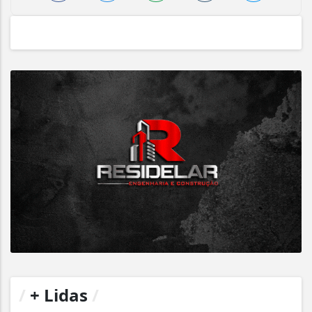
/
+ Lidas
/