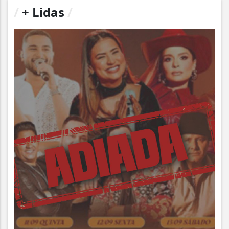
/
+ Lidas
/