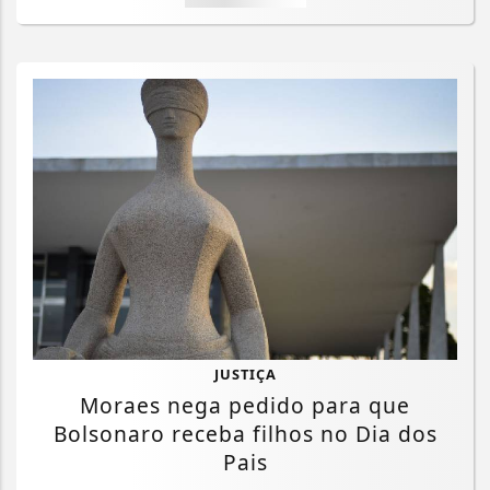
JUSTIÇA
Termos de Uso e Privacidade
Moraes nega pedido para que
Bolsonaro receba filhos no Dia dos
Esse site utiliza cookies para melhorar sua
experiência de navegação. Ao continuar o acesso,
Pais
entendemos que você concorda com nossos Termos