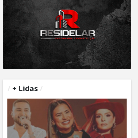
/
+ Lidas
/