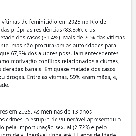
 vítimas de feminicídio em 2025 no Rio de
das próprias residências (83,8%), e os
tade dos casos (51,4%). Mais de 70% das vítimas
ente, mas não procuraram as autoridades para
 que 67,3% dos autores possuíam antecedentes
omo motivação conflitos relacionados a ciúmes,
nsideradas banais. Em quase metade dos casos
 ou drogas. Entre as vítimas, 59% eram mães, e,
ade.
eres em 2025. As meninas de 13 anos
os crimes, o estupro de vulnerável apresentou o
do pela importunação sexual (2.723) e pelo
upro de vulnerável tinha até 11 anos de idade.