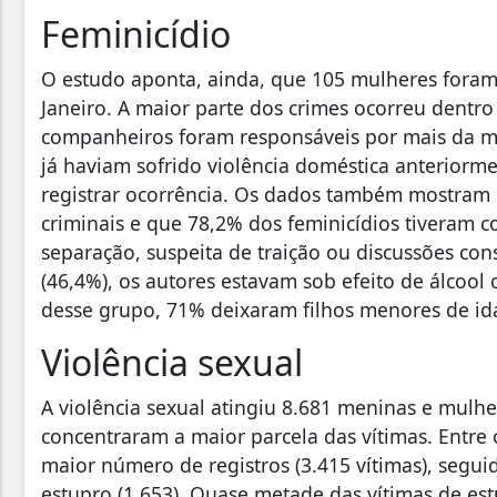
Feminicídio
O estudo aponta, ainda, que 105 mulheres foram
Janeiro. A maior parte dos crimes ocorreu dentro 
companheiros foram responsáveis por mais da me
já haviam sofrido violência doméstica anteriorm
registrar ocorrência. Os dados também mostram
criminais e que 78,2% dos feminicídios tiveram c
separação, suspeita de traição ou discussões co
(46,4%), os autores estavam sob efeito de álcool
desse grupo, 71% deixaram filhos menores de id
Violência sexual
A violência sexual atingiu 8.681 meninas e mulh
concentraram a maior parcela das vítimas. Entre 
maior número de registros (3.415 vítimas), segui
estupro (1.653). Quase metade das vítimas de est