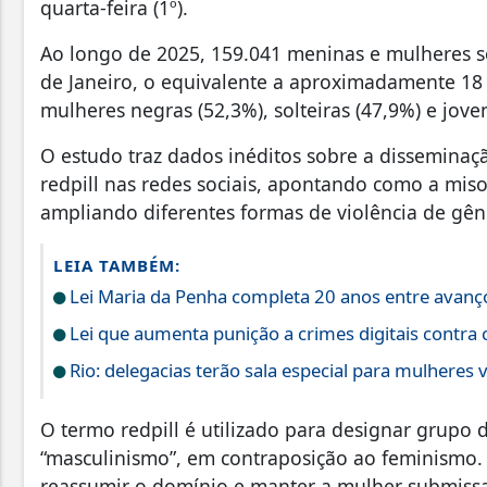
quarta-feira (1º).
Ao longo de 2025, 159.041 meninas e mulheres s
de Janeiro, o equivalente a aproximadamente 18 
mulheres negras (52,3%), solteiras (47,9%) e jove
O estudo traz dados inéditos sobre a dissemina
redpill nas redes sociais, apontando como a mis
ampliando diferentes formas de violência de gên
LEIA TAMBÉM:
Lei Maria da Penha completa 20 anos entre avanço
Lei que aumenta punição a crimes digitais contra 
Rio: delegacias terão sala especial para mulheres v
O termo redpill é utilizado para designar grup
“masculinismo”, em contraposição ao feminismo
reassumir o domínio e manter a mulher submiss