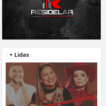
/
+ Lidas
/