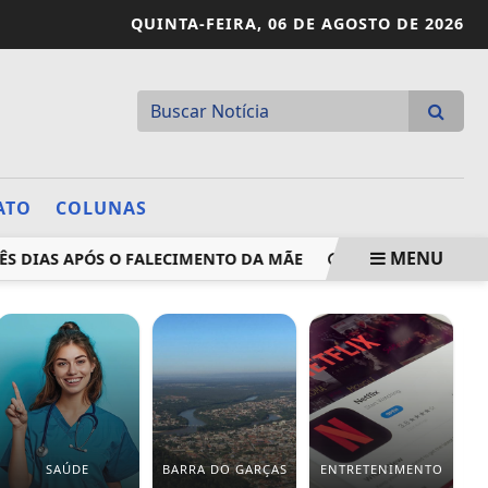
QUINTA-FEIRA,
06 DE AGOSTO DE 2026
ATO
COLUNAS
MENU
AS APÓS O FALECIMENTO DA MÃE
BARRA DO GARÇAS TERÁ
SAÚDE
BARRA DO GARÇAS
ENTRETENIMENTO