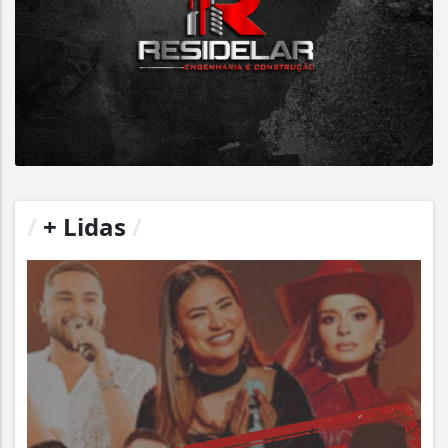
/
+ Lidas
/