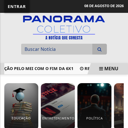
08 DE AGOSTO DE 2026
ENTRAR
MENU
 PELO MEI COM O FIM DA 6X1
RESULTADOS DE RECURSOS
EM ALTA
EDUCAÇÃO
ENTRETENIMENTO
POLÍTICA
J