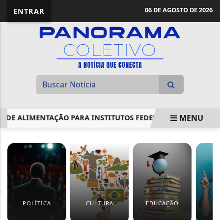
06 DE AGOSTO DE 2026
ENTRAR
MENU
ALIMENTAÇÃO PARA INSTITUTOS FEDERAIS
MINISTÉRIO 
EM ALTA
POLÍTICA
CULTURA
EDUCAÇÃO
S