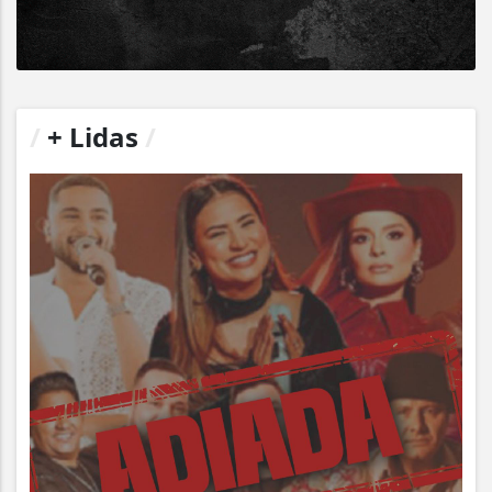
/
+ Lidas
/