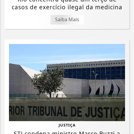
casos de exercício ilegal da medicina
Saiba Mais
Termos de Uso e Privacidade
JUSTIÇA
STJ condena ministro Marco Buzzi a