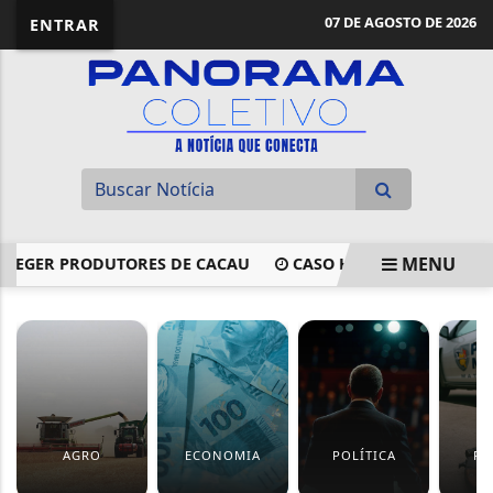
07 DE AGOSTO DE 2026
ENTRAR
MENU
GER PRODUTORES DE CACAU
CASO HENRY BOREL: JUSTIÇA
EM ALTA
AGRO
ECONOMIA
POLÍTICA
PO