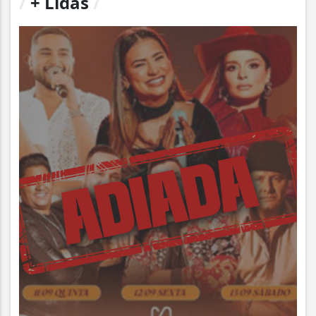
/
+ Lidas
/