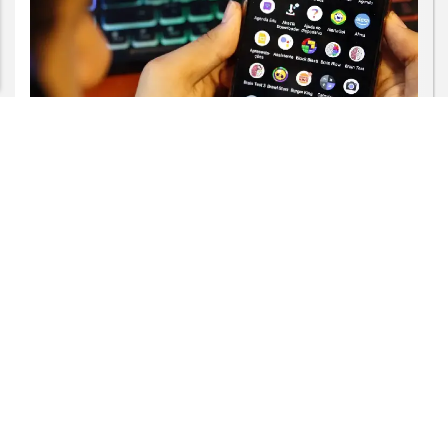
PARA MAIS INFORMAÇÕES,
ACESSE NOSSOS TERMOS
CLICANDO AQUI
PROSSEGUIR
DIREITOS HUMANOS
AGU se reúne com Discord e cobra
proteção de crianças na plataforma
Saiba Mais