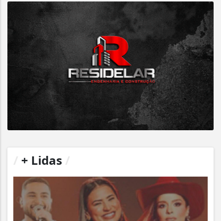
/
+ Lidas
/