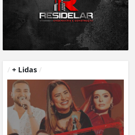
/
+ Lidas
/