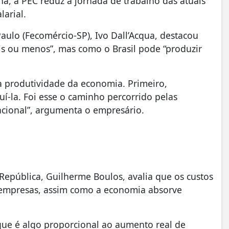
na, a PEC reduz a jornada de trabalho das atuais
larial.
ulo (Fecomércio-SP), Ivo Dall’Acqua, destacou
ais ou menos”, mas como o Brasil pode “produzir
a produtividade da economia. Primeiro,
uí-la. Foi esse o caminho percorrido pelas
acional”, argumenta o empresário.
 República, Guilherme Boulos, avalia que os custos
empresas, assim como a economia absorve
que é algo proporcional ao aumento real de