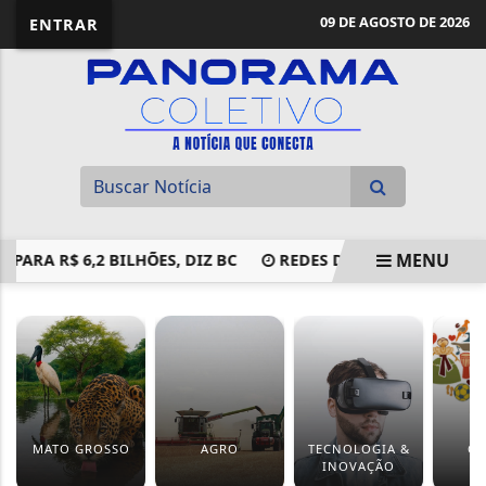
09 DE AGOSTO DE 2026
ENTRAR
MENU
ARA R$ 6,2 BILHÕES, DIZ BC
REDES DE EDUCAÇÃO DEVE
EM ALTA
MATO GROSSO
AGRO
TECNOLOGIA &
CU
INOVAÇÃO