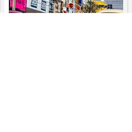
PROSSEGUIR
CULTURA
Clássicos do Araguaia começou nesta
sexta-feira (7) com exposição de
carros...
Saiba Mais