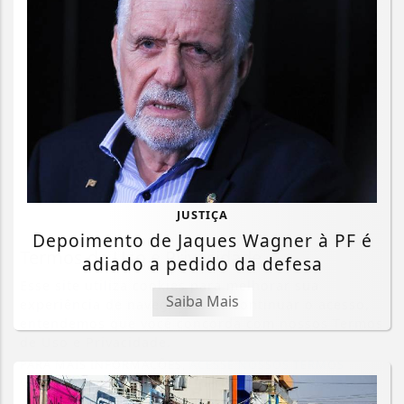
JUSTIÇA
Depoimento de Jaques Wagner à PF é
Termos de Uso e Privacidade
adiado a pedido da defesa
Esse site utiliza cookies para melhorar sua
Saiba Mais
experiência de navegação. Ao continuar o acesso,
entendemos que você concorda com nossos Termos
de Uso e Privacidade.
PARA MAIS INFORMAÇÕES,
ACESSE NOSSOS TERMOS
CLICANDO AQUI