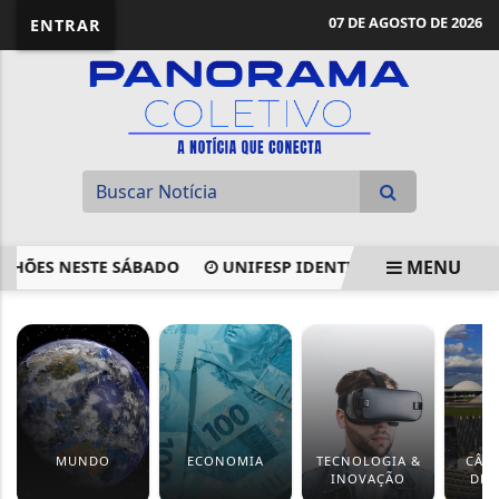
07 DE AGOSTO DE 2026
ENTRAR
MENU
ES NESTE SÁBADO
UNIFESP IDENTIFICA RESÍDUO COMPAT
EM ALTA
MUNDO
ECONOMIA
TECNOLOGIA &
CÂM
INOVAÇÃO
DEP