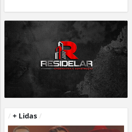
/
+ Lidas
/