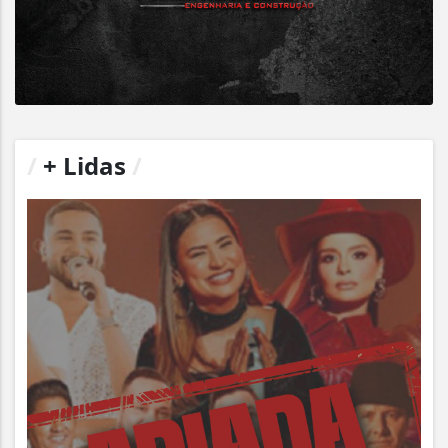
/
+ Lidas
/