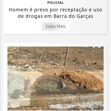
POLICIAL
Homem é preso por receptação e uso
de drogas em Barra do Garças
Saiba Mais
Termos de Uso e Privacidade
Esse site utiliza cookies para melhorar sua
experiência de navegação. Ao continuar o acesso,
entendemos que você concorda com nossos Termos
de Uso e Privacidade.
PARA MAIS INFORMAÇÕES,
ACESSE NOSSOS TERMOS
CLICANDO AQUI