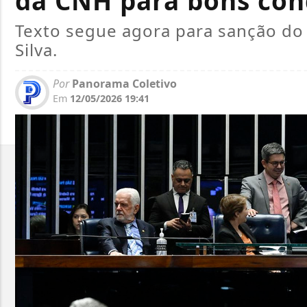
da CNH para bons con
Texto segue agora para sanção do 
Silva.
Por
Panorama Coletivo
Em
12/05/2026 19:41