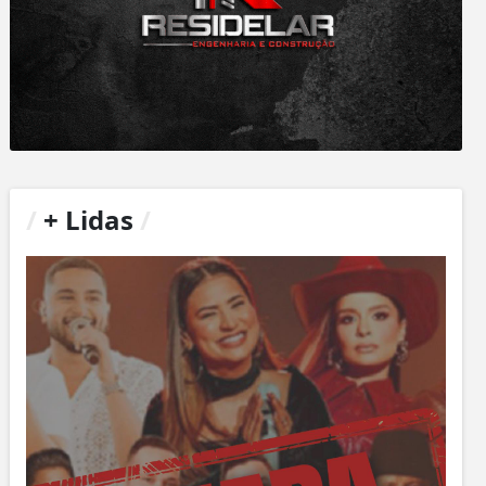
/
+ Lidas
/