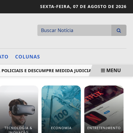
SEXTA-FEIRA,
07 DE AGOSTO DE 2026
ATO
COLUNAS
MENU
IAIS E DESCUMPRE MEDIDA JUDICIAL
OPERAÇÃO CONTRA 
TECNOLOGIA &
ECONOMIA
ENTRETENIMENTO
INOVAÇÃO