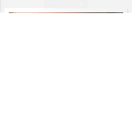
PROSSEGUIR
SAÚDE
Controle do colesterol deve começar
na infância, alerta cardiologista
Saiba Mais