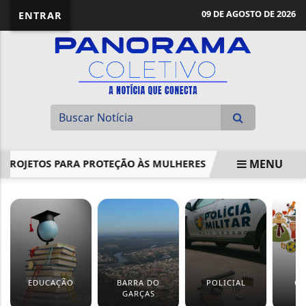
09 DE AGOSTO DE 2026
ENTRAR
MENU
JETOS PARA PROTEÇÃO ÀS MULHERES
POR ORDEM DE MOR
EM ALTA
EDUCAÇÃO
BARRA DO
POLICIAL
CU
GARÇAS