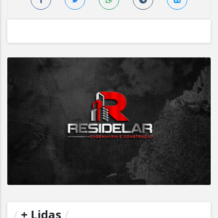
/
+ Lidas
/