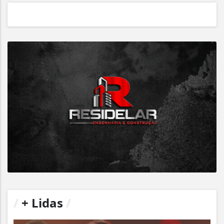
/
+ Lidas
/