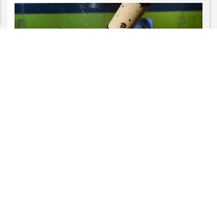
PROSSEGUIR
GERAL
Agosto terá dois eclipses; saiba como
assistir aos fenômenos
Saiba Mais