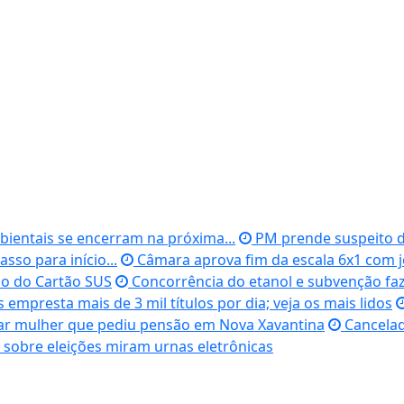
ientais se encerram na próxima...
PM prende suspeito d
sso para início...
Câmara aprova fim da escala 6x1 com
ção do Cartão SUS
Concorrência do etanol e subvenção faz
 empresta mais de 3 mil títulos por dia; veja os mais lidos
r mulher que pediu pensão em Nova Xavantina
Cancelad
sobre eleições miram urnas eletrônicas