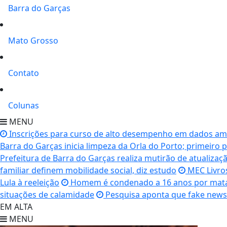
Barra do Garças
Mato Grosso
Contato
Colunas
MENU
Inscrições para curso de alto desempenho em dados amb
Barra do Garças inicia limpeza da Orla do Porto; primeiro pa
Prefeitura de Barra do Garças realiza mutirão de atualiza
familiar definem mobilidade social, diz estudo
MEC Livros
Lula à reeleição
Homem é condenado a 16 anos por mata
situações de calamidade
Pesquisa aponta que fake news 
EM ALTA
MENU