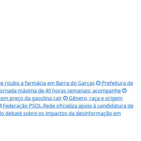
e roubo a farmácia em Barra do Garças
Prefeitura de
 jornada máxima de 40 horas semanais; acompanhe
em preço da gasolina cair
Gênero, raça e origem
Federação PSOL-Rede oficializa apoio à candidatura de
o debate sobre os impactos da desinformação em