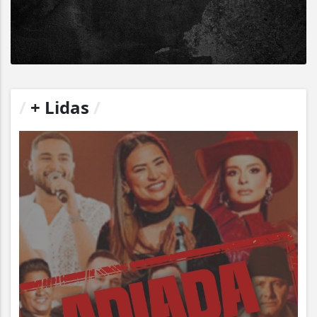
/
+ Lidas
/