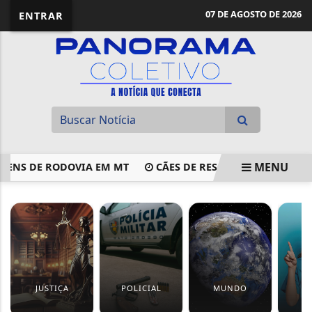
07 DE AGOSTO DE 2026
ENTRAR
MENU
S DE RODOVIA EM MT
CÃES DE RESGATE DE BARRA DO GA
EM ALTA
JUSTIÇA
POLICIAL
MUNDO
S