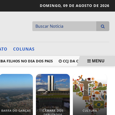
DOMINGO,
09 DE AGOSTO DE 2026
ATO
COLUNAS
MENU
FILHOS NO DIA DOS PAIS
CCJ DA CÂMARA APROVA PROP
BARRA DO GARÇAS
CÂMARA DOS
CULTURA
DEPUTADOS