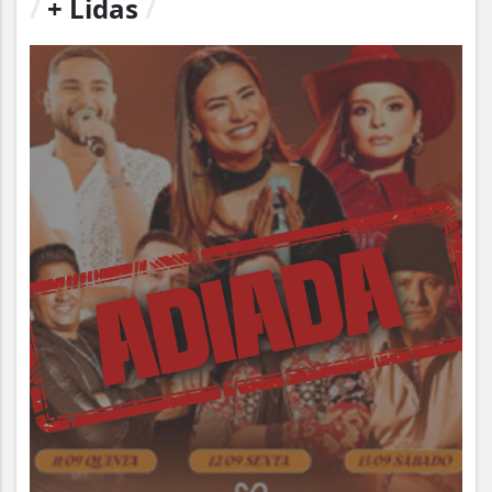
/
+ Lidas
/