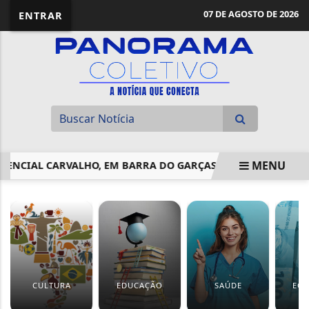
07 DE AGOSTO DE 2026
ENTRAR
MENU
DENCIAL CARVALHO, EM BARRA DO GARÇAS
COMISSÃO APR
EM ALTA
CULTURA
EDUCAÇÃO
SAÚDE
EC