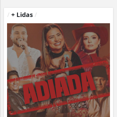
/
+ Lidas
/