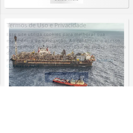
Termos de Uso e Privacidade
Esse site utiliza cookies para melhorar sua
experiência de navegação. Ao continuar o acesso,
entendemos que você concorda com nossos Termos
de Uso e Privacidade.
PARA MAIS INFORMAÇÕES,
ACESSE NOSSOS TERMOS
CLICANDO AQUI
PROSSEGUIR
ECONOMIA
Leilões de petróleo em outubro terão
recorde de áreas em disputa
Saiba Mais