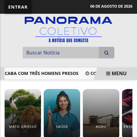
06 DE AGOSTO DE 2026
ENTRAR
MENU
BA COM TRÊS HOMENS PRESOS
COMISSÃO APROVA PROPOS
EM ALTA
MATO GROSSO
SAÚDE
AGRO
ENTRE