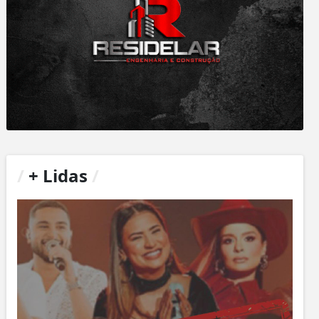
/
+ Lidas
/