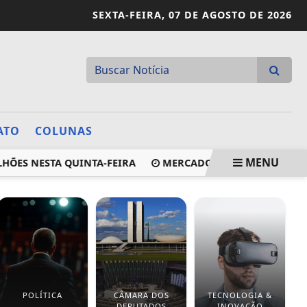
SEXTA-FEIRA,
07 DE AGOSTO DE 2026
ATO
COLUNAS
MENU
 NESTA QUINTA-FEIRA
MERCADO MANTÉM EM 5,33% PROJE
POLÍTICA
CÂMARA DOS
TECNOLOGIA &
DEPUTADOS
INOVAÇÃO