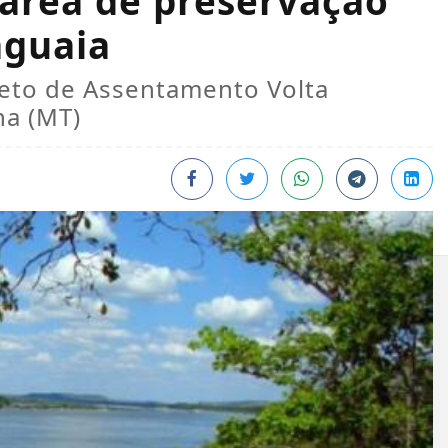
 área de preservação
aguaia
jeto de Assentamento Volta
na (MT)