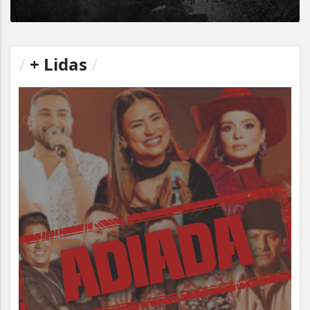
/
+ Lidas
/