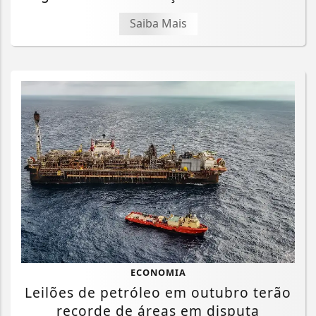
Saiba Mais
Termos de Uso e Privacidade
ECONOMIA
Leilões de petróleo em outubro terão
Esse site utiliza cookies para melhorar sua
recorde de áreas em disputa
experiência de navegação. Ao continuar o acesso,