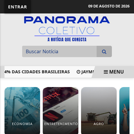
09 DE AGOSTO DE 2026
ENTRAR
MENU
 DAS CIDADES BRASILEIRAS
JAYME CAMPOS E MAX RUSSI 
EM ALTA
ECONOMIA
ENTRETENIMENTO
AGRO
S