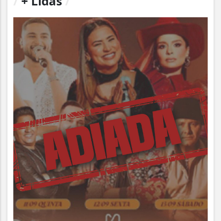
/
+ Lidas
/