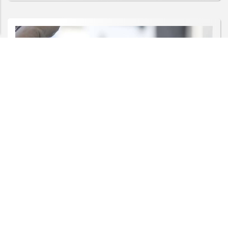
CLICANDO AQUI
PROSSEGUIR
SAÚDE
Paulistanos enfrentam filas para
tomar vacina contra sarampo
Saiba Mais