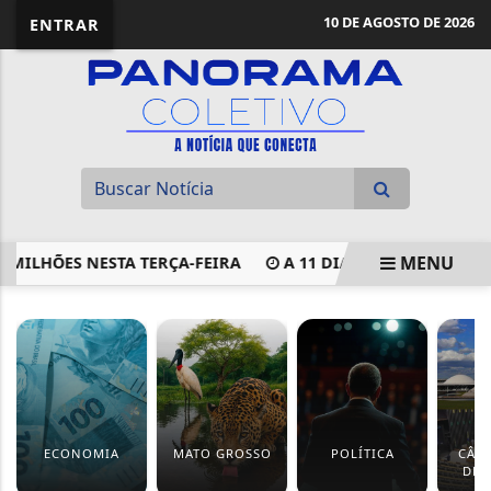
10 DE AGOSTO DE 2026
ENTRAR
MENU
 MILHÕES NESTA TERÇA-FEIRA
A 11 DIAS DO FIM DO PRA
EM ALTA
ECONOMIA
MATO GROSSO
POLÍTICA
CÂM
DEP