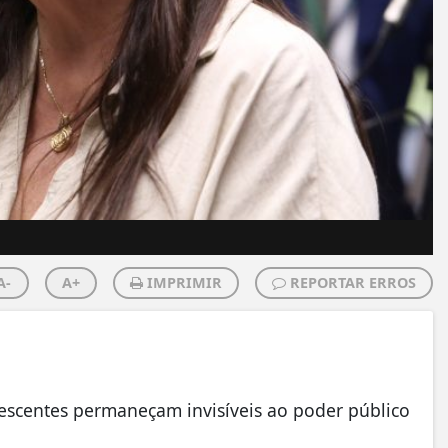
A-
A+
IMPRIMIR
REPORTAR ERROS
lescentes permaneçam invisíveis ao poder público