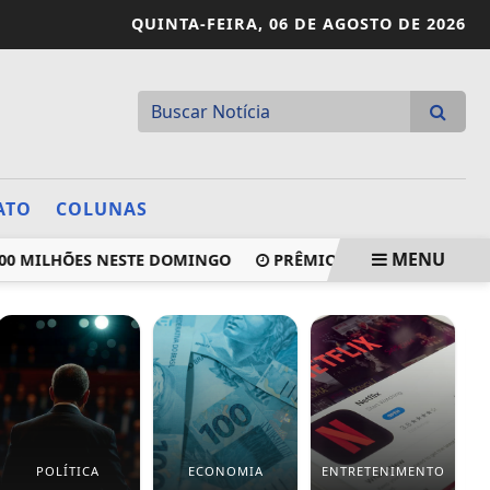
QUINTA-FEIRA,
06 DE AGOSTO DE 2026
ATO
COLUNAS
MENU
ILHÕES NESTE DOMINGO
PRÊMIO DE R$ 35 MILHÕES SER
POLÍTICA
ECONOMIA
ENTRETENIMENTO