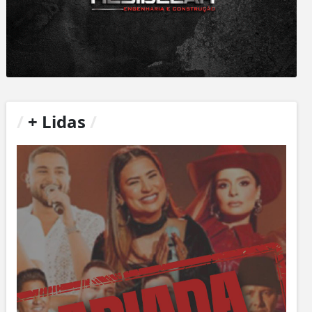
/
+ Lidas
/