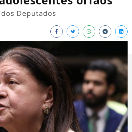
 adolescentes órfãos
a dos Deputados