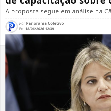
de capacitação sobre 
A proposta segue em análise na 
Por
Panorama Coletivo
Em
18/06/2026 12:39