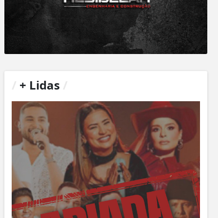
/
+ Lidas
/