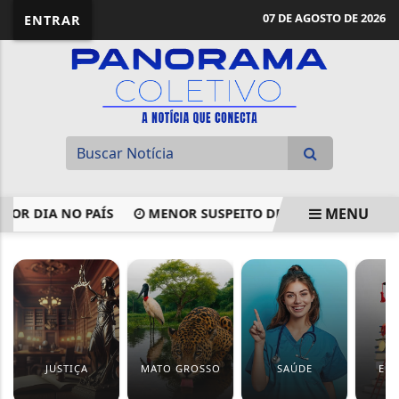
07 DE AGOSTO DE 2026
ENTRAR
MENU
 DIA NO PAÍS
MENOR SUSPEITO DE INTEGRAR FACÇÃO É
EM ALTA
JUSTIÇA
MATO GROSSO
SAÚDE
ED