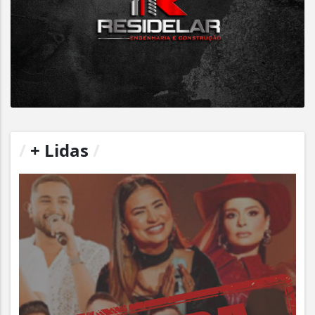
/
+ Lidas
/