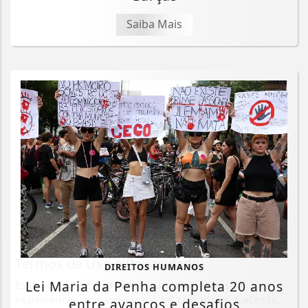
Saiba Mais
Termos de Uso e Privacidade
DIREITOS HUMANOS
Lei Maria da Penha completa 20 anos
Esse site utiliza cookies para melhorar sua
experiência de navegação. Ao continuar o acesso,
entre avanços e desafios