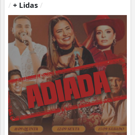
/
+ Lidas
/