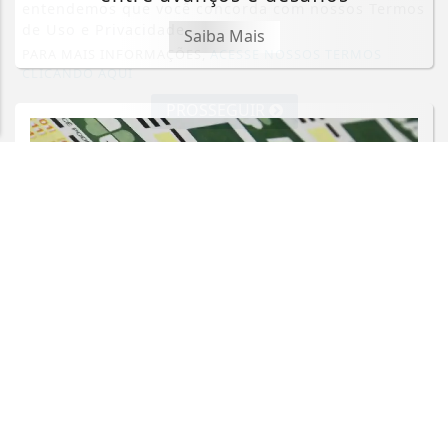
entendemos que você concorda com nossos Termos
de Uso e Privacidade.
Saiba Mais
PARA MAIS INFORMAÇÕES,
ACESSE NOSSOS TERMOS
CLICANDO AQUI
PROSSEGUIR
ECONOMIA
Ninguém acerta Mega-Sena; prêmio
acumula para R$ 165 milhões