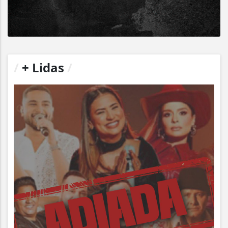
/
+ Lidas
/