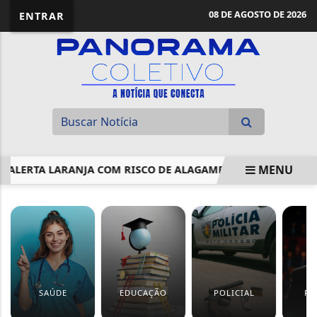
08 DE AGOSTO DE 2026
ENTRAR
MENU
ERTA LARANJA COM RISCO DE ALAGAMENTO ÀS MARGENS DO R
EM ALTA
SAÚDE
EDUCAÇÃO
POLICIAL
PO