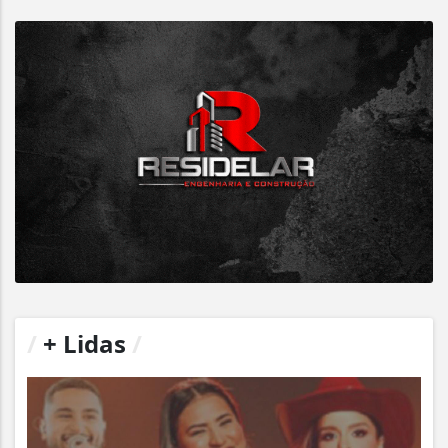
/
+ Lidas
/