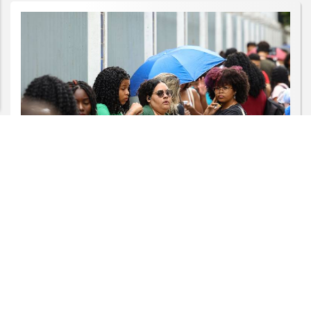
experiência de navegação. Ao continuar o acesso,
entendemos que você concorda com nossos Termos
de Uso e Privacidade.
PARA MAIS INFORMAÇÕES,
ACESSE NOSSOS TERMOS
CLICANDO AQUI
PROSSEGUIR
EDUCAÇÃO
Candidatos do Encceja 2026 podem
consultar o cartão de inscrição
Saiba Mais