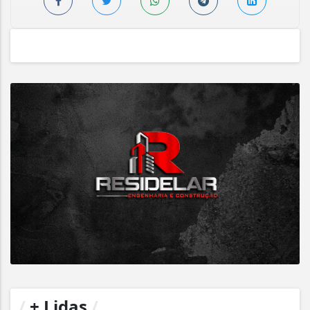
/
+ Lidas
/