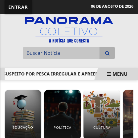
06 DE AGOSTO DE 2026
ENTRAR
MENU
SUSPEITO POR PESCA IRREGULAR E APREENDE 86 UNIDADES
EM ALTA
EDUCAÇÃO
POLÍTICA
CULTURA
J