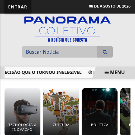
08 DE AGOSTO DE 2026
ENTRAR
MENU
ISÃO QUE O TORNOU INELEGÍVEL
PROJETO PROÍBE CASSI
EM ALTA
TECNOLOGIA &
CULTURA
POLÍTICA
ES
INOVAÇÃO