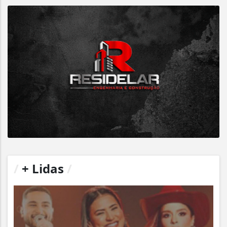
/
+ Lidas
/