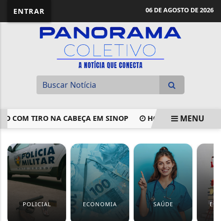
06 DE AGOSTO DE 2026
ENTRAR
MENU
TO COM TIRO NA CABEÇA EM SINOP
HOMEM NÃO RESISTE
EM ALTA
POLICIAL
ECONOMIA
SAÚDE
ED