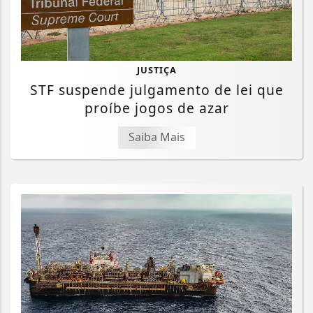
JUSTIÇA
STF suspende julgamento de lei que
proíbe jogos de azar
Saiba Mais
Termos de Uso e Privacidade
Esse site utiliza cookies para melhorar sua
experiência de navegação. Ao continuar o acesso,
entendemos que você concorda com nossos Termos
de Uso e Privacidade.
PARA MAIS INFORMAÇÕES,
ACESSE NOSSOS TERMOS