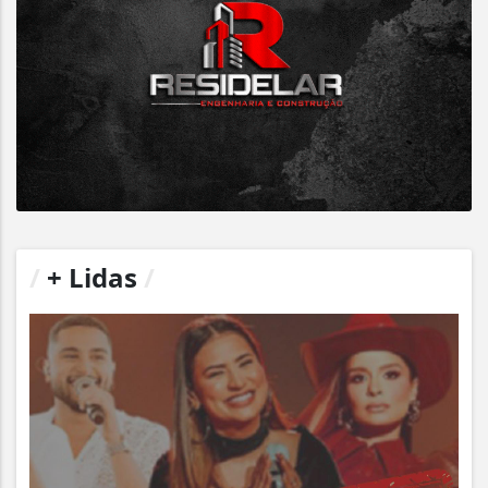
/
+ Lidas
/