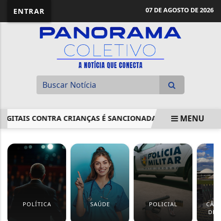
07 DE AGOSTO DE 2026
ENTRAR
MENU
ITAIS CONTRA CRIANÇAS É SANCIONADA
PROCON FISCALI
EM ALTA
POLÍTICA
SAÚDE
POLICIAL
CÂM
DEP