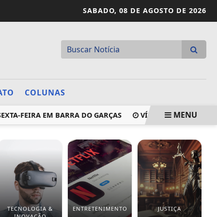
SABADO,
08 DE AGOSTO DE 2026
ATO
COLUNAS
MENU
-FEIRA EM BARRA DO GARÇAS
VÍDEO: CRIANÇA É ATINGI
TECNOLOGIA &
ENTRETENIMENTO
JUSTIÇA
INOVAÇÃO