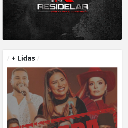
/
+ Lidas
/