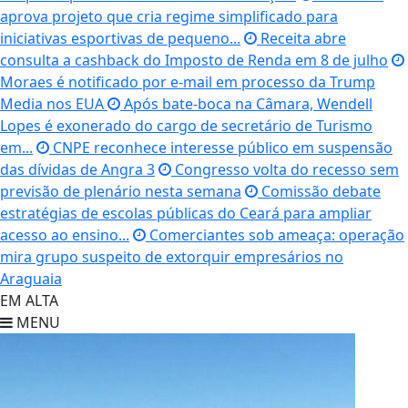
aprova projeto que cria regime simplificado para
iniciativas esportivas de pequeno...
Receita abre
consulta a cashback do Imposto de Renda em 8 de julho
Moraes é notificado por e-mail em processo da Trump
Media nos EUA
Após bate-boca na Câmara, Wendell
Lopes é exonerado do cargo de secretário de Turismo
em...
CNPE reconhece interesse público em suspensão
das dívidas de Angra 3
Congresso volta do recesso sem
previsão de plenário nesta semana
Comissão debate
estratégias de escolas públicas do Ceará para ampliar
acesso ao ensino...
Comerciantes sob ameaça: operação
mira grupo suspeito de extorquir empresários no
Araguaia
EM ALTA
MENU