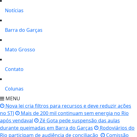
Notícias
Barra do Garças
Mato Grosso
Contato
Colunas
MENU
Nova lei cria filtros para recursos e deve reduzir ações
no STJ
Mais de 200 mil continuam sem energia no Rio
após vendaval
Zé Gota pede suspensão das aulas
durante queimadas em Barra do Garças
Rodoviários do
Rio participam de audiência de conciliação
Comissão