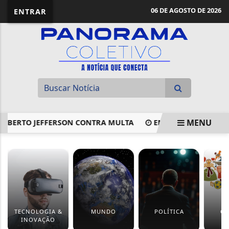
06 DE AGOSTO DE 2026
ENTRAR
MENU
ERTO JEFFERSON CONTRA MULTA
ENTENDA O PAPEL DAS 
EM ALTA
TECNOLOGIA &
MUNDO
POLÍTICA
CU
INOVAÇÃO