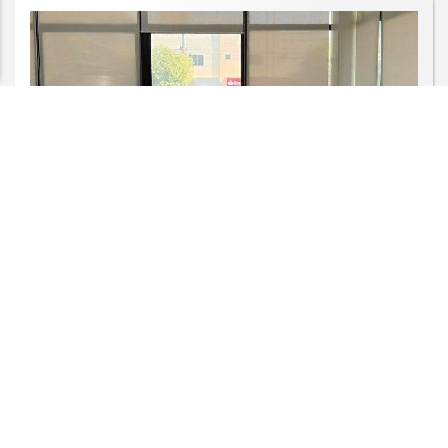
CLICANDO AQUI
PROSSEGUIR
BARRA DO GARÇAS
Prefeitura, Agirf e vereadores
anunciam medidas contra Águas de
Barra do...
Saiba Mais