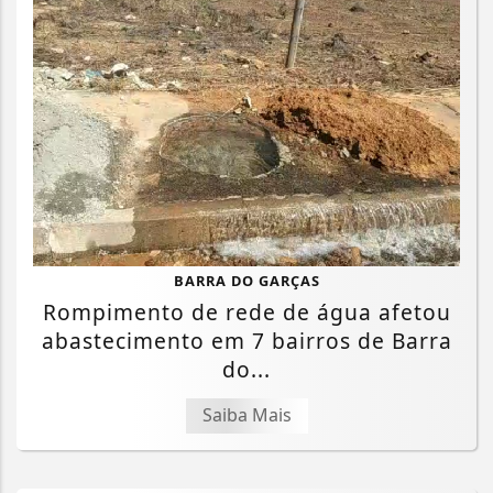
BARRA DO GARÇAS
Rompimento de rede de água afetou
abastecimento em 7 bairros de Barra
Termos de Uso e Privacidade
do...
Esse site utiliza cookies para melhorar sua
Saiba Mais
experiência de navegação. Ao continuar o acesso,
entendemos que você concorda com nossos Termos
de Uso e Privacidade.
PARA MAIS INFORMAÇÕES,
ACESSE NOSSOS TERMOS