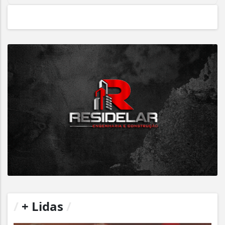
/
+ Lidas
/