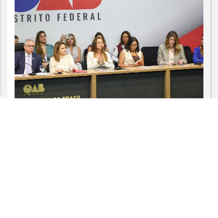
Esse site utiliza cookies para melhorar sua
experiência de navegação. Ao continuar o acesso,
entendemos que você concorda com nossos Termos
de Uso e Privacidade.
PARA MAIS INFORMAÇÕES,
ACESSE NOSSOS TERMOS
CLICANDO AQUI
PROSSEGUIR
DIREITOS HUMANOS
OAB/DF lança "violentômetro" sobre
estágios da agressão a mulheres
Saiba Mais