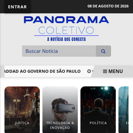
08 DE AGOSTO DE 2026
ENTRAR
MENU
DAD AO GOVERNO DE SÃO PAULO
COMISSÃO APROVA USO 
EM ALTA
JUSTIÇA
TECNOLOGIA &
POLÍTICA
EC
INOVAÇÃO