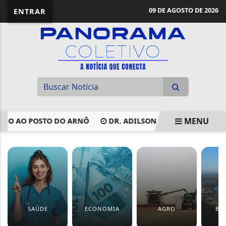
09 DE AGOSTO DE 2026
ENTRAR
MENU
IMO AO POSTO DO ARNÔ
DR. ADILSON VAI ASSINAR ORDE
EM ALTA
SAÚDE
ECONOMIA
AGRO
BA
G