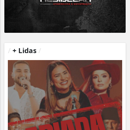
/
+ Lidas
/