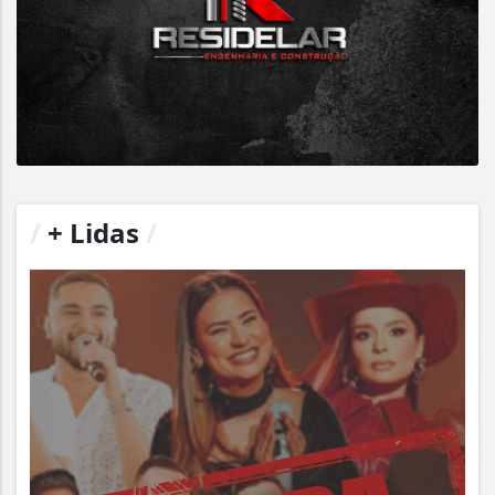
/
+ Lidas
/