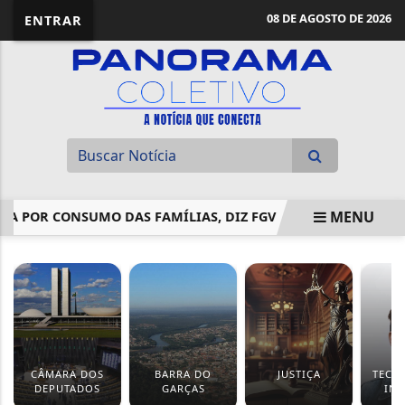
08 DE AGOSTO DE 2026
ENTRAR
MENU
OR CONSUMO DAS FAMÍLIAS, DIZ FGV
COMISSÃO APROVA 
EM ALTA
CÂMARA DOS
BARRA DO
JUSTIÇA
TECN
DEPUTADOS
GARÇAS
IN