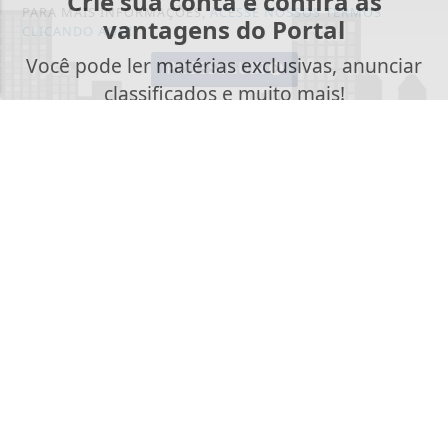
Crie sua conta e confira as
PARA MAIS INFORMAÇÕES,
ACESSE NOSSOS TERMOS
vantagens do Portal
CLICANDO AQUI
Você pode ler matérias exclusivas, anunciar
PROSSEGUIR
classificados e muito mais!
CRIAR MINHA CONTA