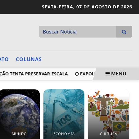
SEXTA-FEIRA,
07 DE AGOSTO DE 2026
ATO
COLUNAS
MENU
O TENTA PRESERVAR ESCALA
EXPOLESTE 2025 PODE SER 
MUNDO
ECONOMIA
CULTURA
E