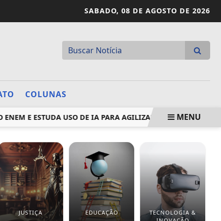
SABADO,
08 DE AGOSTO DE 2026
ATO
COLUNAS
MENU
EM E ESTUDA USO DE IA PARA AGILIZAR...
SP CONCENTR
JUSTIÇA
EDUCAÇÃO
TECNOLOGIA &
B
INOVAÇÃO